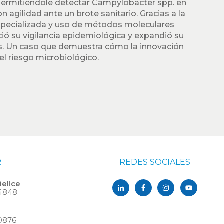
permitiéndole detectar Campylobacter spp. en
agilidad ante un brote sanitario. Gracias a la
especializada y uso de métodos moleculares
eció su vigilancia epidemiológica y expandió su
os. Un caso que demuestra cómo la innovación
el riesgo microbiológico.
R
REDES SOCIALES
Belice
-4848
-0876