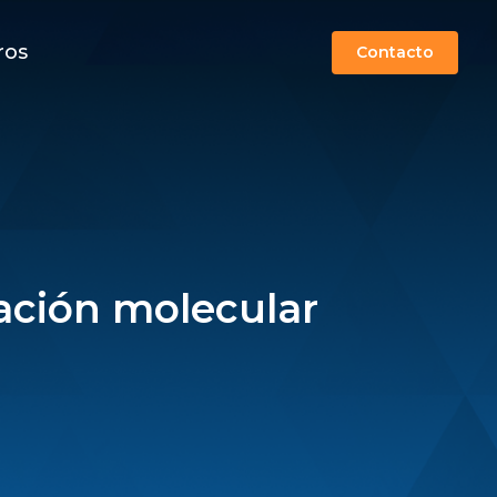
ros
Contacto
vación molecular