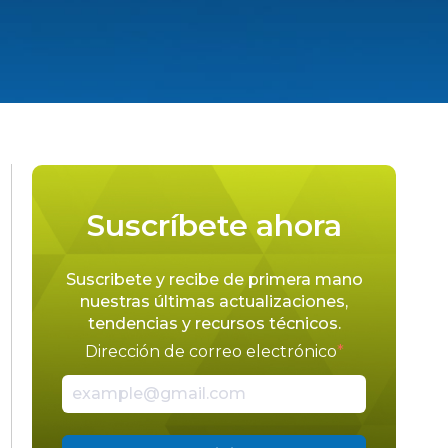
Suscríbete ahora
Suscribete y recibe de primera mano
nuestras últimas actualizaciones,
tendencias y recursos técnicos.
Dirección de correo electrónico
*