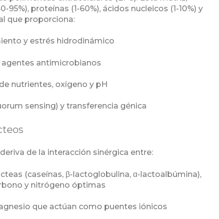
95%), proteínas (1-60%), ácidos nucleicos (1-10%) y
al que proporciona:
miento y estrés hidrodinámico
e agentes antimicrobianos
de nutrientes, oxígeno y pH
orum sensing) y transferencia génica
cteos
deriva de la interacción sinérgica entre:
ácteas (caseínas, β-lactoglobulina, α-lactoalbúmina),
arbono y nitrógeno óptimas
 magnesio que actúan como puentes iónicos