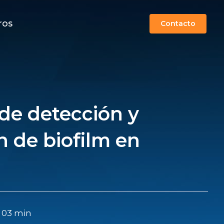
ros
Contacto
de detección y
n de biofilm en
: 03 min