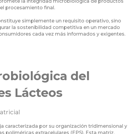
romete la integridad microbiológica de productos
el procesamiento final.
onstituye simplemente un requisito operativo, sino
rar la sostenibilidad competitiva en un mercado
 consumidores cada vez más informados y exigentes.
robiológica del
es Lácteos
tricial
ja caracterizada por su organización tridimensional y
 poliméricas extracelulares (EPS). Esta matriz,