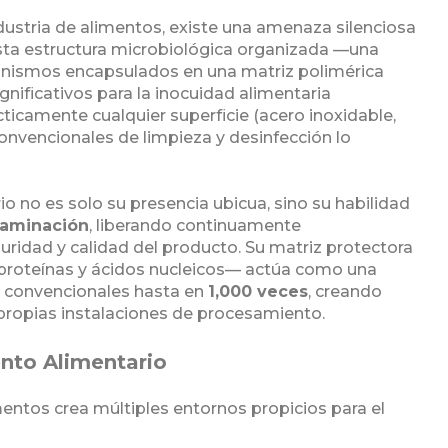
ustria de alimentos, existe una amenaza silenciosa
. Esta estructura microbiológica organizada —una
anismos encapsulados en una matriz polimérica
nificativos para la inocuidad alimentaria
icamente cualquier superficie (acero inoxidable,
 convencionales de limpieza y desinfección lo
io no es solo su presencia ubicua, sino su habilidad
taminación
, liberando continuamente
dad y calidad del producto. Su matriz protectora
proteínas y ácidos nucleicos— actúa como una
es convencionales hasta en
1,000 veces
, creando
 propias instalaciones de procesamiento.
nto Alimentario
mentos crea múltiples entornos propicios para el