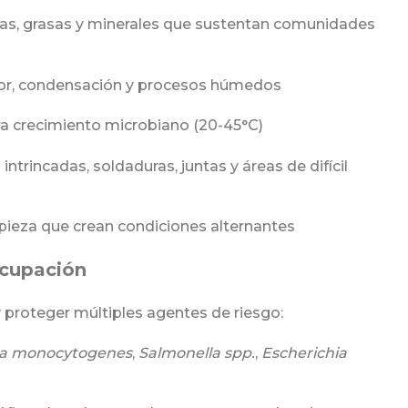
ínas, grasas y minerales que sustentan comunidades
por, condensación y procesos húmedos
a crecimiento microbiano (20-45°C)
ntrincadas, soldaduras, juntas y áreas de difícil
mpieza que crean condiciones alternantes
cupación
y proteger múltiples agentes de riesgo:
ria monocytogenes
,
Salmonella spp.
,
Escherichia