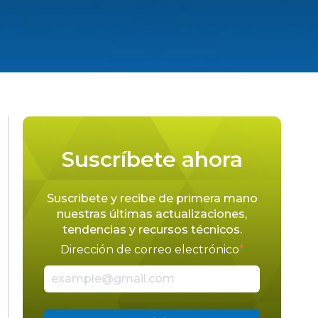
Suscríbete ahora
Suscribete y recibe de primera mano
nuestras últimas actualizaciones,
tendencias y recursos técnicos.
Dirección de correo electrónico
*