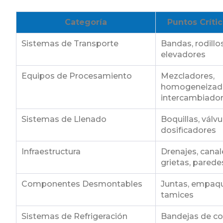
Categoría
Puntos Críti
Sistemas de Transporte
Bandas, rodillos
elevadores
Equipos de Procesamiento
Mezcladores,
homogeneizado
intercambiado
Sistemas de Llenado
Boquillas, válv
dosificadores
Infraestructura
Drenajes, canal
grietas, parede
Componentes Desmontables
Juntas, empaque
tamices
Sistemas de Refrigeración
Bandejas de co