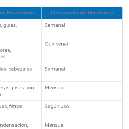
cos Específicos
Frecuencia de Monitoreo
, guías,
Semanal
Quincenal
res,
res
ulas, cabezales
Semanal
etas, pisos con
Mensual
s
s, filtros,
Según uso
ndensación,
Mensual